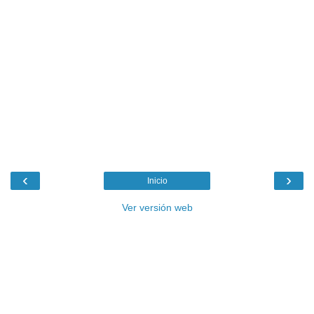
‹
›
Inicio
Ver versión web