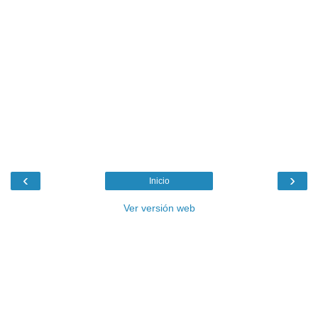
‹
›
Inicio
Ver versión web