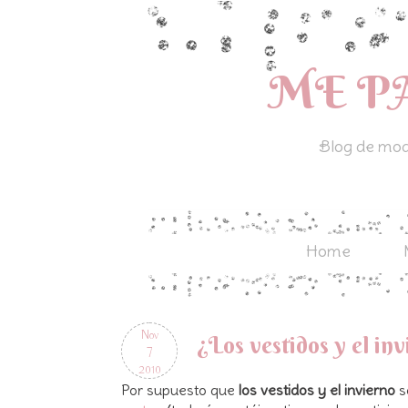
ME P
Blog de moda
Home
Nov
¿Los vestidos y el in
7
2010
Por supuesto que
los vestidos y el invierno
s