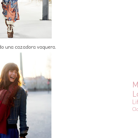
o una cazadora vaquera.
M
L
Li
Cl