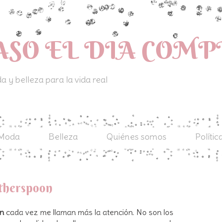
ASO EL DIA COM
 y belleza para la vida real
Moda
Belleza
Quiénes somos
Polític
itherspoon
on
cada vez me llaman más la atención. No son los