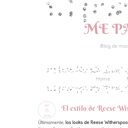
ME P
Blog de moda
Home
Jul
El estilo de Reese W
15
2010
Últimamente,
los looks de Reese Witherspo