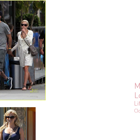
M
L
Li
Cl