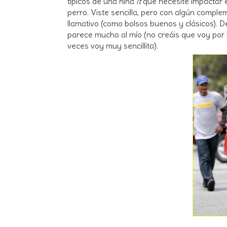
típicos de una niña
it
que necesite impactar e
perro. Viste sencilla, pero con algún compl
llamativo (como bolsos buenos y clásicos). D
parece mucho al mío (no creáis que voy por
veces voy muy sencillita).