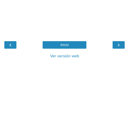
‹
›
Inicio
Ver versión web