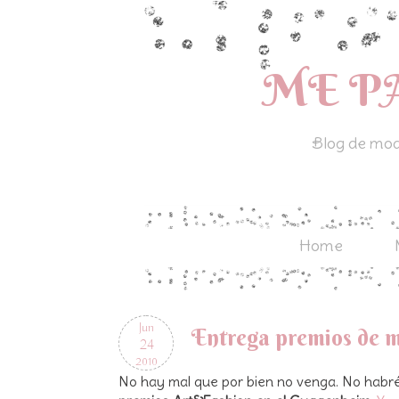
ME P
Blog de moda
Home
Jun
Entrega premios de 
24
2010
No hay mal que por bien no venga. No habré d