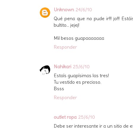
Unknown
24/6/10
Qué pena que no pude ir!!! jo!!! Estái
bultito... jejej!
Mil besos guapaaaaaaa
Responder
Nahikari
25/6/10
Estaís guapísimas las tres!
Tu vestido es precioso.
Bsss
Responder
outlet ropa
25/6/10
Debe ser interesante ir a un sitio de e