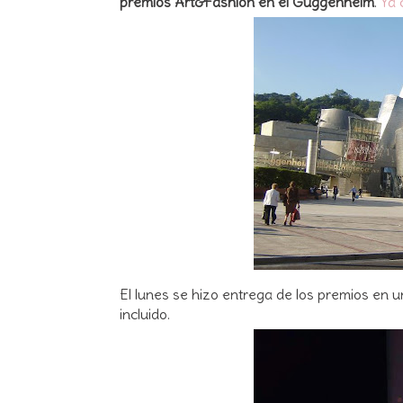
premios Art&Fashion en el Guggenheim
.
Ya 
El lunes se hizo entrega de los premios en 
incluido.