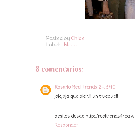
Posted by
Chloe
Labels:
Moda
8 comentarios:
Rosario Real Trends
24/6/10
jajajaja que bien!!! un trueque!!
besitos desde http://realtrends4rea
Responder