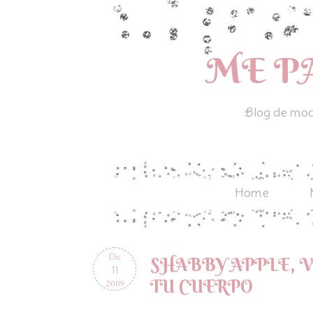
ME P
Blog de moda
Home
Dic
SHABBY APPLE, V
11
TU CUERPO
2009