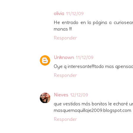
olivia
11/12/09
He entrado en la página a curiosea
monas !!!
Responder
Unknown
11/12/09
Oye q interesante!!!todo mas qpensa
Responder
Nieves
12/12/09
que vestidos más bonitos le echaré un
masquemaquillaje2009.blogspot.com
Responder