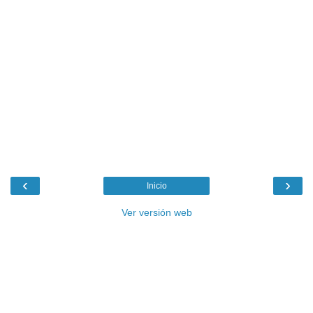
‹
›
Inicio
Ver versión web