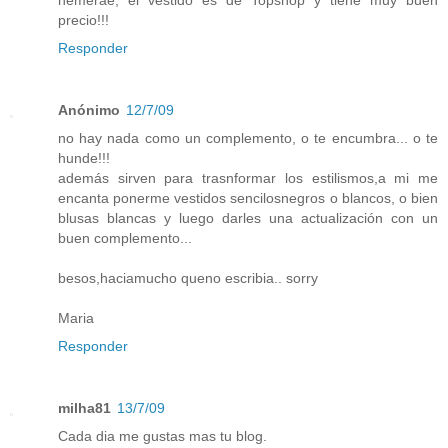
nemerae, el vestido es de Topshop y tiene muy buen
precio!!!
Responder
Anónimo
12/7/09
no hay nada como un complemento, o te encumbra... o te
hunde!!!
además sirven para trasnformar los estilismos,a mi me
encanta ponerme vestidos sencilosnegros o blancos, o bien
blusas blancas y luego darles una actualización con un
buen complemento...
besos,haciamucho queno escribia.. sorry
Maria
Responder
milha81
13/7/09
Cada dia me gustas mas tu blog.