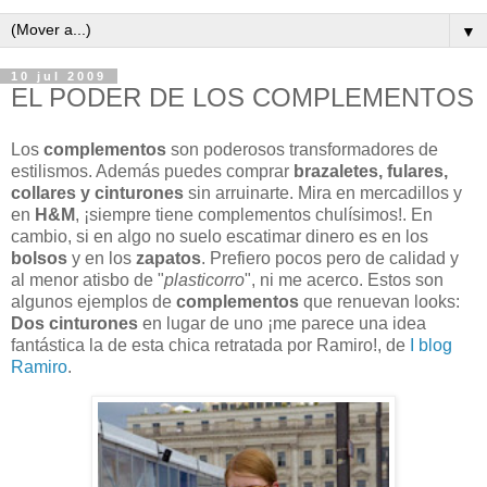
▼
10 jul 2009
EL PODER DE LOS COMPLEMENTOS
Los
complementos
son poderosos transformadores de
estilismos. Además puedes comprar
brazaletes, fulares,
collares y cinturones
sin arruinarte. Mira en mercadillos y
en
H&M
, ¡siempre tiene complementos chulísimos!. En
cambio, si en algo no suelo escatimar dinero es en los
bolsos
y en los
zapatos
. Prefiero pocos pero de calidad y
al menor atisbo de "
plasticorro
", ni me acerco. Estos son
algunos ejemplos de
complementos
que renuevan looks:
Dos cinturones
en lugar de uno ¡me parece una idea
fantástica la de esta chica retratada por Ramiro!, de
I blog
Ramiro
.