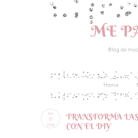
ME P
Blog de moda
Home
Jun
TRANSFORMA LAS
10
CON EL DIY
2009