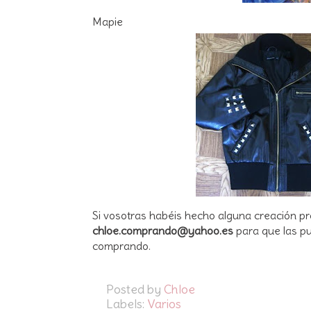
Mapie
Si vosotras habéis hecho alguna creación pr
chloe.comprando@yahoo.es
para que las pu
comprando.
Posted by
Chloe
Labels:
Varios