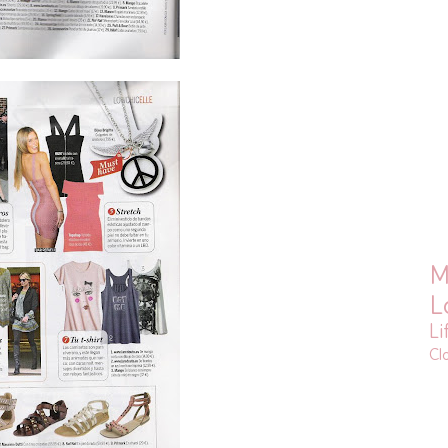
M
L
Li
Cl