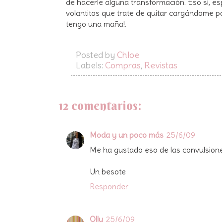
de hacerle alguna transformación. Eso sí, e
volantitos que trate de quitar cargándome por
tengo una maña!.
Posted by
Chloe
Labels:
Compras
,
Revistas
12 comentarios:
Moda y un poco más
25/6/09
Me ha gustado eso de las convulsiones
Un besote
Responder
Olly
25/6/09