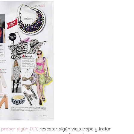
 probar algún DIY
, rescatar algún viejo trapo y tratar