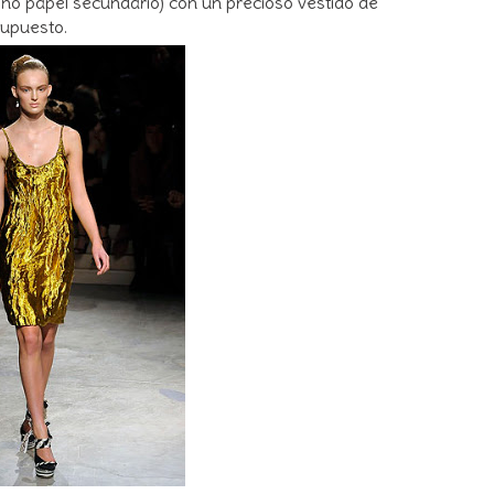
eño papel secundario) con un precioso vestido de
supuesto.