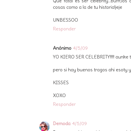
Qué fatal es ser celebrity...bufff,l
cosas como a la de tu historia!jeje
UNBESSOO
Responder
Anónimo
4/5/09
YO KIERO SER CELEBRITY!!!!! aunke t
pero si hay buenos tragos ahi esoty 
KISSES
XOXO
Responder
Demoda
4/5/09