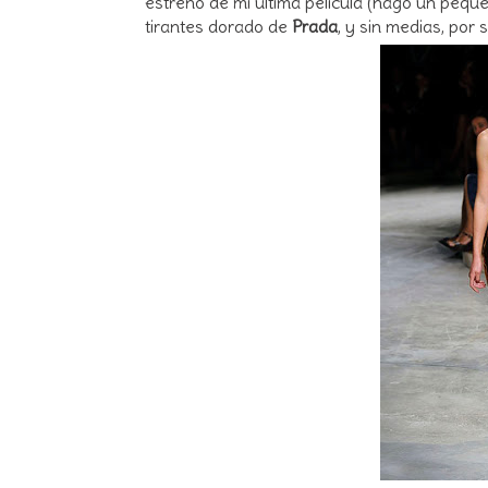
estreno de mi última película (hago un pequ
tirantes dorado de
Prada
, y sin medias, por 