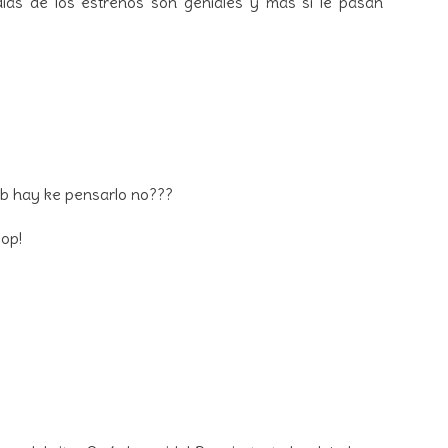
os días de los estrenos son geniales y más si le pasan
b hay ke pensarlo no???
yop!