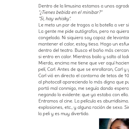
Dentro de la limusina estamos a unos agrada
"¿Tienes bebida en el minibar?"
"Si, hay whisky".
Le meto un par de tragos a la botella a ver si
La gente me pide autógrafos, pero no quiero 
congelada. Ni siquiera soy capaz de levantar
mantener el calor, estoy tiesa. Hago un esfu
dentro del teatro. Busco el baño más cerca
si entro en calor. Mientras bailo y salto al la
Mierda, encima me tiene que ver aquí haciendo
pelí, Carl. Antes de que se enrollaran, Carl
Carl vió en directo el contorno de tetas de 
al photocall apareciendo lo más digna que pu
portó mal conmigo, me seguía dando esperan
negando lo evidente: que ya estaba con ell
Entramos al cine. La película es aburridísima.
explosiones, etc., y alguna ración de sexo. 
la peli y es muy divertido.