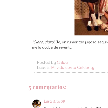
"Claro, claro".
Ja, un rumor tan jugoso segur
me lo acabe de inventar.
Posted by
Chloe
Labels:
Mi vida como Celebrity
5 comentarios:
Lara
3/5/09