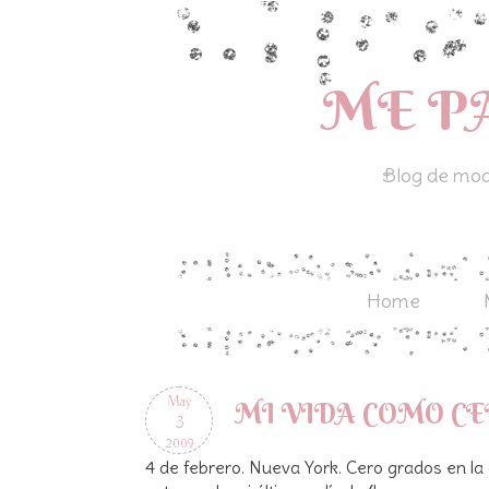
ME P
Blog de moda
Home
May
MI VIDA COMO CE
3
2009
4 de febrero. Nueva York. Cero grados en la c