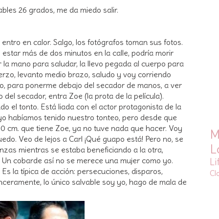
bles 26 grados, me da miedo salir.
 entro en calor. Salgo, los fotógrafos toman sus fotos.
estar más de dos minutos en la calle, podría morir
 la mano para saludar, la llevo pegada al cuerpo para
erzo, levanto medio brazo, saludo y voy corriendo
no, para ponerme debajo del secador de manos, a ver
do del secador, entra Zoe (la prota de la película).
 el tonto. Está liada con el actor protagonista de la
 y yo habíamos tenido nuestro tonteo, pero desde que
100 cm. que tiene Zoe, ya no tuve nada que hacer. Voy
M
edo. Veo de lejos a Carl ¡Qué guapo está! Pero no, se
L
zas mientras se estaba beneficiando a la otra,
a. Un cobarde así no se merece una mujer como yo.
Li
 Es la típica de acción: persecuciones, disparos,
Cl
Sinceramente, lo único salvable soy yo, hago de mala de