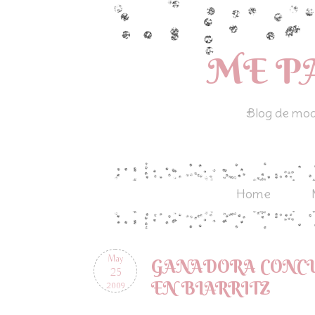
ME P
Blog de moda
Home
May
GANADORA CONCU
25
EN BIARRITZ
2009