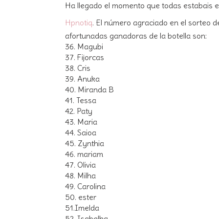
Ha llegado el momento que todas estabais e
Hpnotiq
. El número agraciado en el sorteo d
afortunadas ganadoras de la botella son:
36. Magubi
37. Fijorcas
38. Cris
39. Anuka
40. Miranda B
41. Tessa
42. Paty
43. Maria
44. Saioa
45. Zynthia
46. mariam
47. Olivia
48. Milha
49. Carolina
50. ester
51.Imelda
52. Isabelha