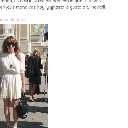
uedan, es casi la única prenda con la que tú te ves
n ¡qué mona vas hoy! y ¡¡¡hasta le gusta a tu novio!!!.
idos blancos
.