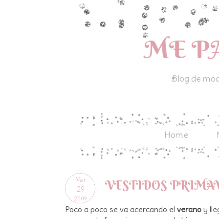
ME P
Blog de moda
Home
Mar
VESTIDOS PRIMA
29
2009
Poco a poco se va acercando el
verano
y ll