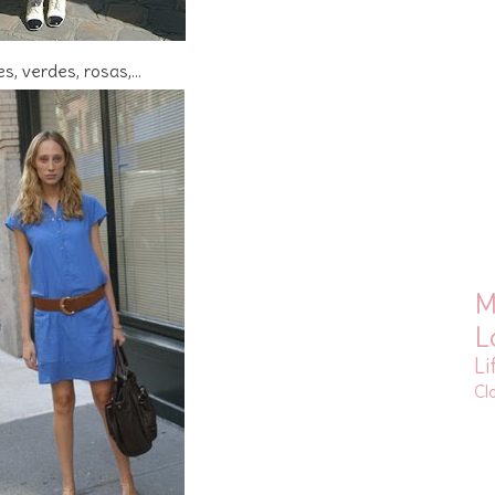
es, verdes, rosas,...
M
L
Li
Cl