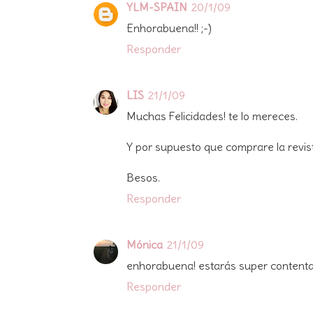
YLM-SPAIN
20/1/09
Enhorabuena!! ;-)
Responder
LIS
21/1/09
Muchas Felicidades! te lo mereces.
Y por supuesto que comprare la revis
Besos.
Responder
Mónica
21/1/09
enhorabuena! estarás super contenta
Responder