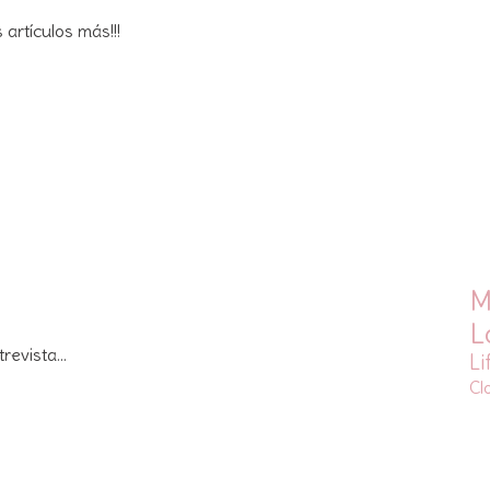
artículos más!!!
M
L
revista...
Li
Cl