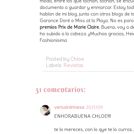
moda, entre los que tachan, tachan, se encu
documento a guardar y enmarcar. Estoy to
hablan de mi blog, junto con otros blogs de t
Garance Doré o Miss at la Playa. No es para
premios Prix de Marie Claire
. Bueno, voy a d
ha subido a la cabeza. ¡¡Muchas gracias, Heidi
Fashionisima
Posted by
Chloe
Labels:
Revistas
31 comentarios:
versaintrinese
20/1/09
ENHORABUENA CHLOE!!!!
te lo mereces, con lo qye te lo curras..