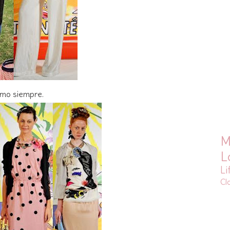
omo siempre.
M
L
Li
Cl