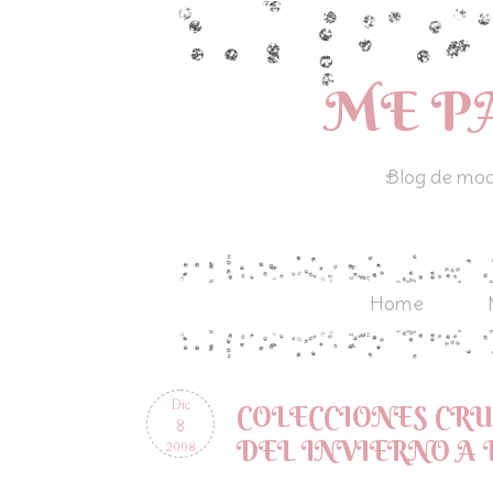
ME P
Blog de moda
Home
Dic
COLECCIONES CRUC
8
DEL INVIERNO A
2008