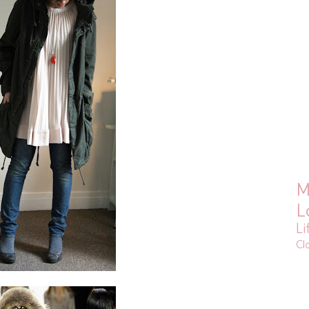
M
L
Li
Cl