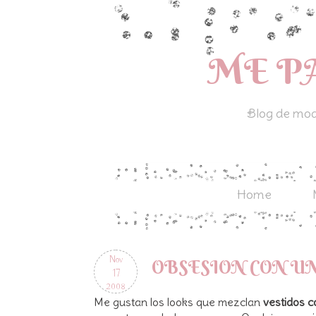
ME P
Blog de moda
Home
Nov
OBSESION CON UN
17
2008
Me gustan los looks que mezclan
vestidos c