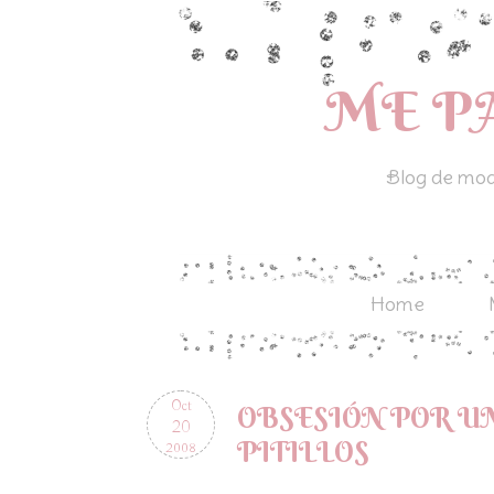
ME P
Blog de moda
Home
Oct
OBSESIÓN POR UN
20
PITILLOS
2008