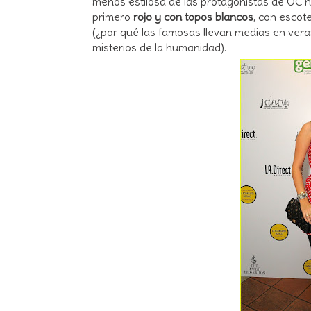
menos estilosa de las protagonistas de OC
primero
rojo y con topos blancos
, con escot
(¿por qué las famosas llevan medias en veran
misterios de la humanidad).