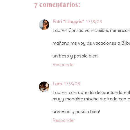
7 comentarios:
Patri *Lilaygris*
17/8/08
Lauren Conrad va increible, me encant
mañana me voy de vacaciones a Bilbao/ 
un beso y pasalo bien!
Responder
Lara
17/8/08
Lauren conrad está despuntando ehhh,
muyy mona!de mischa me kedo con el d
unbesoo y pasalo bien!
Responder