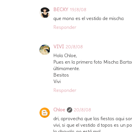
BECKY
19/8/08
que mono es el vestido de mischa
Responder
VIVI
20/8/08
Hola Chloe,
Pues en la primera foto Mischa Bart
últimamente.
Besitos
Vivi
Responder
Chloe
20/8/08
dri, aprovecha que las fiestas aqui s
vivi, si que el vestido d topos es un
la chavala, no está mal