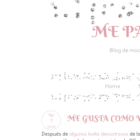
ME P
Blog de moda
Home
Ago
ME GUSTA COMO 
17
2008
Después de
algunos looks desastrosos
de l