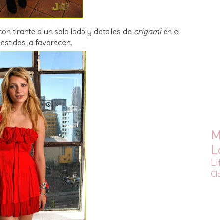
on tirante a un solo lado y detalles de
origami
en el
estidos la favorecen.
M
L
Li
Cl