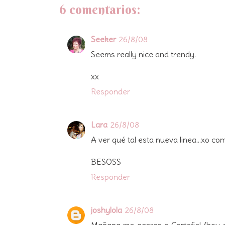
6 comentarios:
Seeker
26/8/08
Seems really nice and trendy.
xx
Responder
Lara
26/8/08
A ver qué tal esta nueva linea...xo co
BESOSS
Responder
joshylola
26/8/08
Mañana me acerco a Cortefiel (hoy e