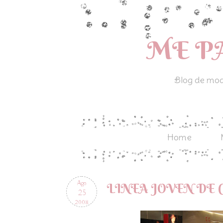
ME P
Blog de moda
Home
Ago
LINEA JOVEN DE 
25
2008