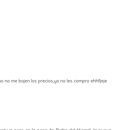
mo no me bajen los precios,yo no les compro ehh!!jeje
stuve pero en la zona de Pedro del Hierro), la nueva