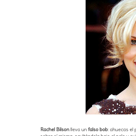
Rachel Bilson
lleva un
falso bob
: ahuecas el 
sobre sí misma, ocultándola bajo el pelo y s