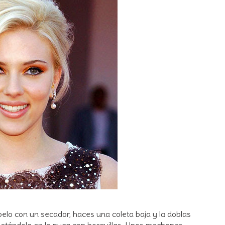
pelo con un secador, haces una coleta baja y la doblas
ujetándola en la nuca con horquillas. Unos mechones