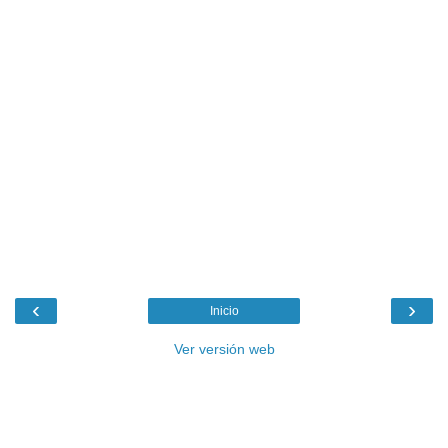
‹
›
Inicio
Ver versión web