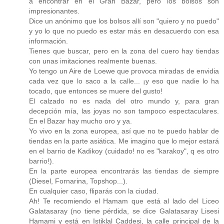
a encontrar en el Gran Bazar, pero los bolsos son
impresionantes.
Dice un anónimo que los bolsos allí son "quiero y no puedo"
y yo lo que no puedo es estar más en desacuerdo con esa
información.
Tienes que buscar, pero en la zona del cuero hay tiendas
con unas imitaciones realmente buenas.
Yo tengo un Aire de Loewe que provoca miradas de envidia
cada vez que lo saco a la calle... ¡y eso que nadie lo ha
tocado, que entonces se muere del gusto!
El calzado no es nada del otro mundo y, para gran
decepción mía, las joyas no son tampoco espectaculares.
En el Bazar hay mucho oro y ya.
Yo vivo en la zona europea, así que no te puedo hablar de
tiendas en la parte asiática. Me imagino que lo mejor estará
en el barrio de Kadikoy (cuidado! no es "karakoy", q es otro
barrio!).
En la parte europea encontrarás las tiendas de siempre
(Diesel, Fornarina, Topshop...).
En cualquier caso, fliparás con la ciudad.
Ah! Te recomiendo el Hamam que está al lado del Liceo
Galatasaray (no tiene pérdida, se dice Galatasaray Lisesi
Hamami y está en Istiklal Caddesi, la calle principal de la