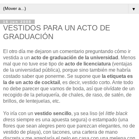
▼
16 jun 2008
VESTIDOS PARA UN ACTO DE
GRADUACIÓN
El otro día me dejaron un comentario preguntando cómo ir
vestida a un
acto de graduación de la universidad
. Menos
mal que no tuve ese tipo de
acto de licenciatura
(ventajas
de la universidad pública), porque sino también me habría
costado saber que ponerme. Se supone que
la etiqueta es
la de un acto de cocktail
, es decir, vestido corto. Ante todo
no debe parecer que vamos de boda, así que olvídate de un
recogido de la peluquería, de chales, de raso, de satén, de
brillos, de lentejuelas, etc.
Yo iría con un
vestido sencillo
, ya sea liso (el
little black
dress
siempre es una apuesta segura) o estampado (una
flores que sean alegres pero que parezcan elegantes, no de
vestido de playa), con tacones, una cartera de mano
discreta y me arreglaría el pelo en casa con una melena con