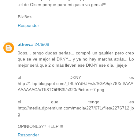
-el de Olsen porque para mi gusto va genial!!!
Bikiños.
Responder
athewa
24/6/08
0ops... tengo dudas serias... compré un gaultier pero crep
que se ve mejor el DKNY... y ya no hay marcha atrás... Lo
mejor será que 2 o más lleven ese DKNY ese día.. jejeje
el DKNY es
http://1.bp.blogspot.com/_IBLhYdHJFwk/SGA9qk78XnI/AAA
AAAAAACA/TIt8TOiRB3I/s320/Picture+7.png
el que tengo es
http://media.djpremium.com/media/227/671/files/2276712.jp
g
OPINIONES?? HELP!!!!
Responder