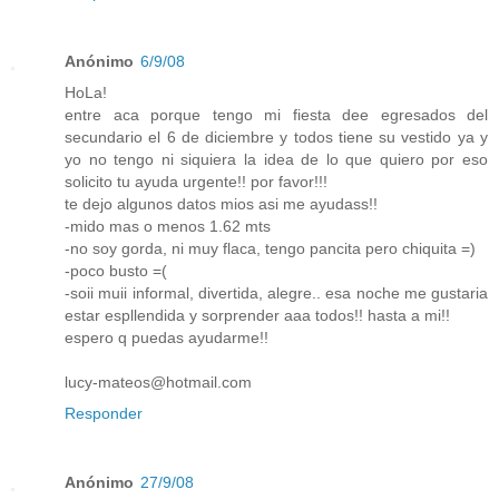
Anónimo
6/9/08
HoLa!
entre aca porque tengo mi fiesta dee egresados del
secundario el 6 de diciembre y todos tiene su vestido ya y
yo no tengo ni siquiera la idea de lo que quiero por eso
solicito tu ayuda urgente!! por favor!!!
te dejo algunos datos mios asi me ayudass!!
-mido mas o menos 1.62 mts
-no soy gorda, ni muy flaca, tengo pancita pero chiquita =)
-poco busto =(
-soii muii informal, divertida, alegre.. esa noche me gustaria
estar espllendida y sorprender aaa todos!! hasta a mi!!
espero q puedas ayudarme!!
lucy-mateos@hotmail.com
Responder
Anónimo
27/9/08