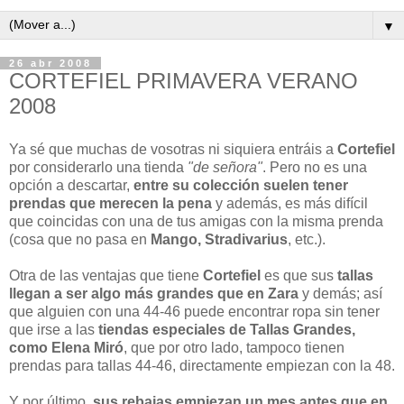
▼
26 abr 2008
CORTEFIEL PRIMAVERA VERANO
2008
Ya sé que muchas de vosotras ni siquiera entráis a
Cortefiel
por considerarlo una tienda
"de señora"
. Pero no es una
opción a descartar,
entre su colección suelen tener
prendas que merecen la pena
y además, es más difícil
que coincidas con una de tus amigas con la misma prenda
(cosa que no pasa en
Mango, Stradivarius
, etc.).
Otra de las ventajas que tiene
Cortefiel
es que sus
tallas
llegan a ser algo más grandes que en Zara
y demás; así
que alguien con una 44-46 puede encontrar ropa sin tener
que irse a las
tiendas especiales de Tallas Grandes,
como Elena Miró
, que por otro lado, tampoco tienen
prendas para tallas 44-46, directamente empiezan con la 48.
Y por último,
sus rebajas empiezan un mes antes que en