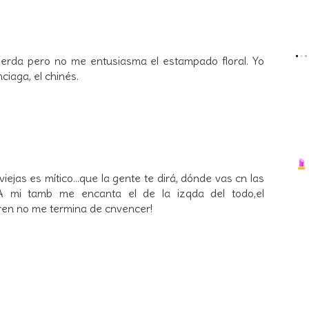
ierda pero no me entusiasma el estampado floral. Yo
iaga, el chinés.
iejas es mítico...que la gente te dirá, dónde vas cn las
ay!A mi tamb me encanta el de la izqda del todo,el
ren no me termina de cnvencer!