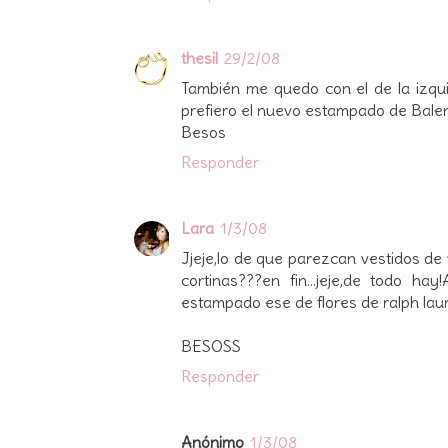
thesil
29/2/08
También me quedo con el de la izqu
prefiero el nuevo estampado de Balenc
Besos
Responder
Lara
1/3/08
Jjeje,lo de que parezcan vestidos de v
cortinas???en fin...jeje,de todo h
estampado ese de flores de ralph lau
BESOSS
Responder
Anónimo
1/3/08