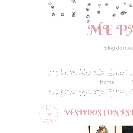
ME P
Blog de moda
Home
Feb
VESTIDOS CON E
28
2008