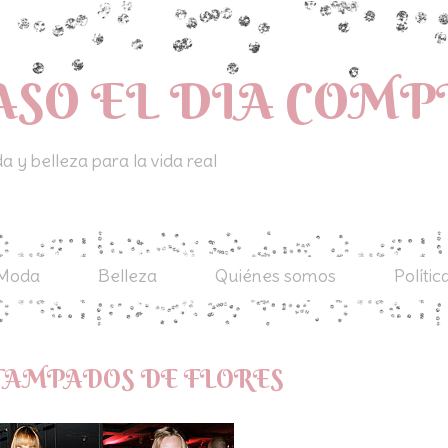
ASO EL DIA COM
 y belleza para la vida real
Moda
Belleza
Quiénes somos
Polític
STAMPADOS DE FLORES