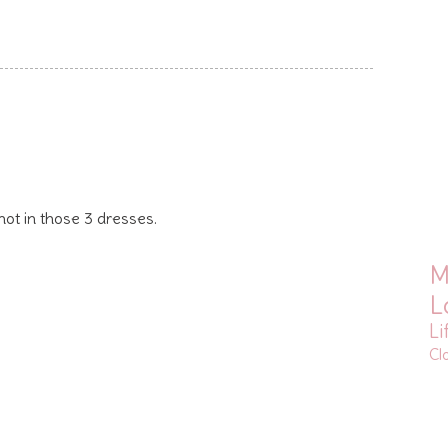
 not in those 3 dresses.
M
L
Li
Cl