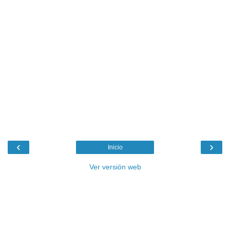
‹
›
Inicio
Ver versión web