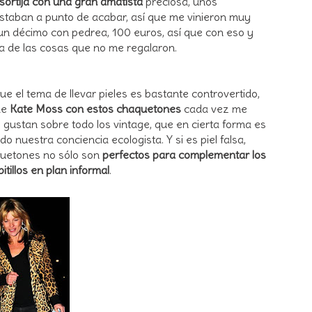
ortija con una gran amatista
preciosa, unos
estaban a punto de acabar, así que me vinieron muy
o un décimo con pedrea, 100 euros, así que con eso y
a de las cosas que no me regalaron.
ue el tema de llevar pieles es bastante controvertido,
de
Kate Moss con estos chaquetones
cada vez me
gustan sobre todo los vintage, que en cierta forma es
o nuestra conciencia ecologista. Y si es piel falsa,
quetones no sólo son
perfectos para complementar los
itillos en plan informal
.