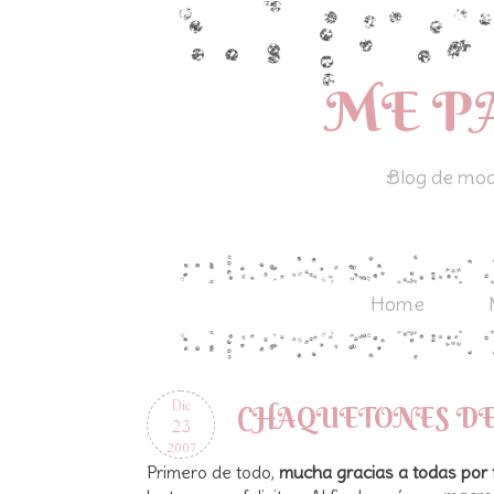
ME P
Blog de moda
Home
Dic
CHAQUETONES DE
23
2007
Primero de todo,
mucha gracias a todas por f