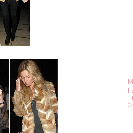
M
L
Li
Cl