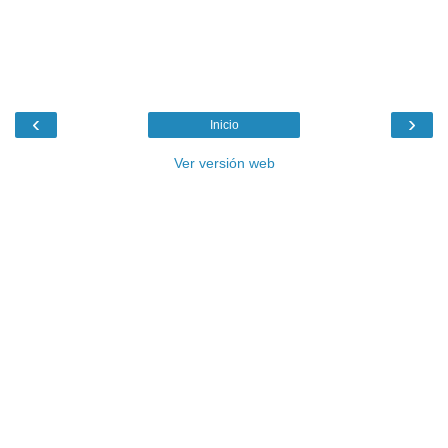
‹
›
Inicio
Ver versión web