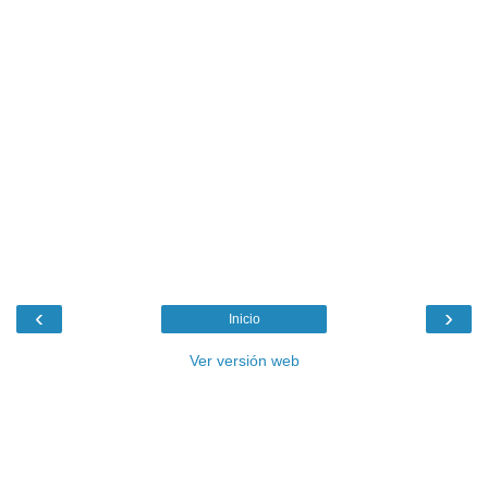
‹
›
Inicio
Ver versión web