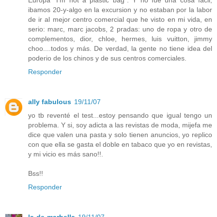
Europa "I'm not a plastic bag". Y no fue una cosa facil,
ibamos 20-y-algo en la excursion y no estaban por la labor
de ir al mejor centro comercial que he visto en mi vida, en
serio: marc, marc jacobs, 2 pradas: uno de ropa y otro de
complementos, dior, chloe, hermes, luis vuitton, jimmy
choo....todos y más. De verdad, la gente no tiene idea del
poderio de los chinos y de sus centros comerciales.
Responder
ally fabulous
19/11/07
yo tb reventé el test...estoy pensando que igual tengo un
problema. Y si, soy adicta a las revistas de moda, mijefa me
dice que valen una pasta y solo tienen anuncios, yo replico
con que ella se gasta el doble en tabaco que yo en revistas,
y mi vicio es más sano!!.
Bss!!
Responder