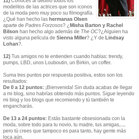
11)
Conoces al dedillo todos los
modelitos de las actrices que son iconos
de la moda pero muy poco su filmografía.
¿Qué han hecho las
hermanas Olsen
aparte de
Padres Forzosos
? ¿
Misha Barton y Rachel
Bilson
han hecho algo además de
The OC
?¿Alguien ha
visto alguna película de
Sienna Miller
? ¿Y de
Lindsay
Lohan
?.
12)
Tus amigos no te entienden cuando hablas: trendy,
pumps, LBD, unos Louboutin, un Birkin, un coffer.
Suma tres puntos por respuesta positiva, estos son los
resultados:
De 0 a 12 puntos:
¡Bienvenida! Sin duda acabas de llegar
a mi blog, sino habrías obtenido más puntos. Sigue leyendo
mi blog y los blogs que recomiendo y tú también te
engancharás.
De 13 a 24 puntos:
Estás bastante obsesionada con la
moda, sobre todo para tu novio, tu madre, tus amigas,...,
pero tú crees que tampoco es para tanto, hay gente más
loca aún.