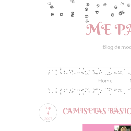
ME P
Blog de moda
Home
Sep
CAMISETAS BÁSI
4
2007