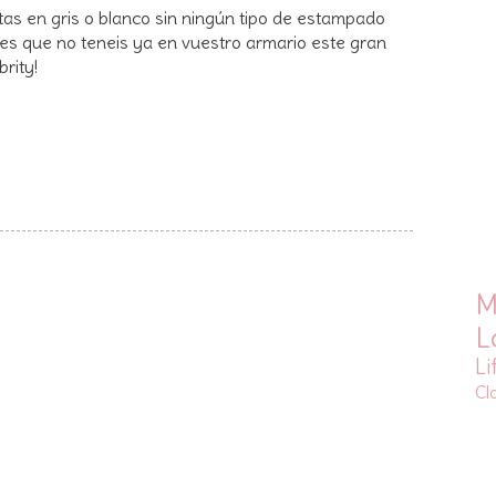
as en gris o blanco sin ningún tipo de estampado
 es que no teneis ya en vuestro armario este gran
brity!
M
L
Li
Cl